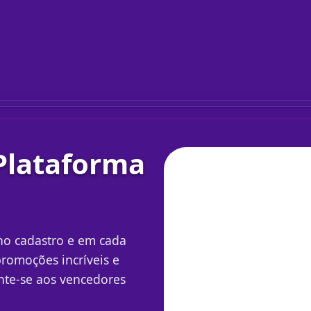
 Plataforma
no cadastro e em cada
promoções incríveis e
unte-se aos vencedores