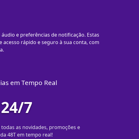
 áudio e preferências de notificação. Estas
e acesso rápido e seguro à sua conta, com
a.
cias em Tempo Real
24/7
e todas as novidades, promoções e
 da 48T em tempo real!