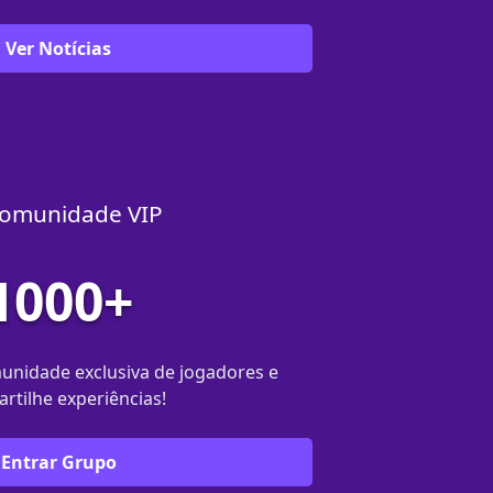
Ver Notícias
Comunidade VIP
1000+
unidade exclusiva de jogadores e
rtilhe experiências!
Entrar Grupo