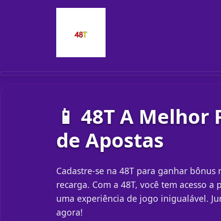
📱 48T A Melhor
de Apostas
Cadastre-se na 48T para ganhar bônus 
recarga. Com a 48T, você tem acesso a 
uma experiência de jogo inigualável. J
agora!