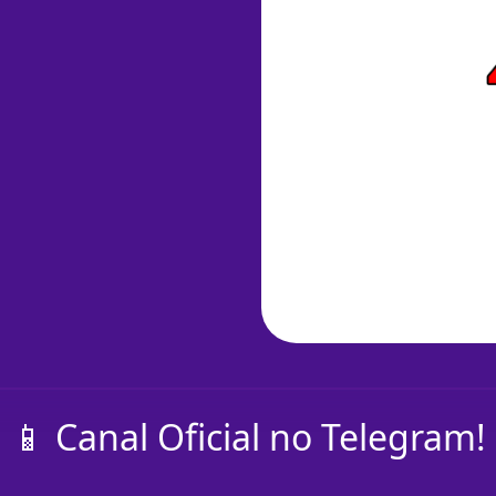
📱 Canal Oficial no Telegram!