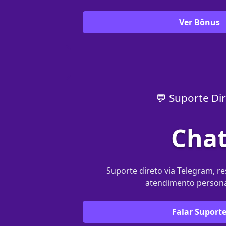
Ver Bônus
💬 Suporte Di
Cha
Suporte direto via Telegram, r
atendimento persona
Falar Suport