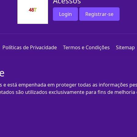
Acessos
Login
Registrar-se
Políticas de Privacidade
Termos e Condições
Sitemap
de
ios e está empenhada em proteger todas as informações pe
tados são utilizados exclusivamente para fins de melhoria