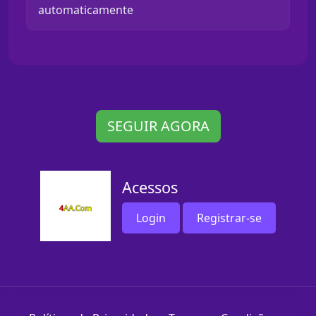
automaticamente
SEGUIR AGORA
Acessos
Login
Registrar-se