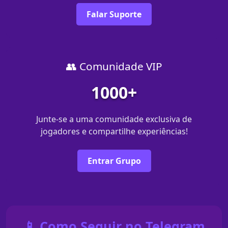
Falar Suporte
👥 Comunidade VIP
1000+
Junte-se a uma comunidade exclusiva de
jogadores e compartilhe experiências!
Entrar Grupo
📱 Como Seguir no Telegram