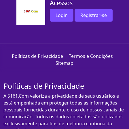
Acessos
Login
Registrar-se
Políticas de Privacidade
Termos e Condições
Sitemap
Políticas de Privacidade
A 5161.Com valoriza a privacidade de seus usuários e
está empenhada em proteger todas as informações
pessoais fornecidas durante o uso de nossos canais de
comunicação. Todos os dados coletados são utilizados
exclusivamente para fins de melhoria contínua da