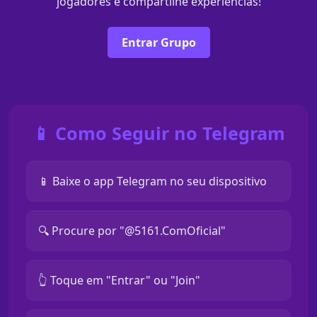
jogadores e compartilhe experiências!
Entrar Grupo
📱 Como Seguir no Telegram
📱 Baixe o app Telegram no seu dispositivo
🔍 Procure por "@5161.ComOficial"
👆 Toque em "Entrar" ou "Join"