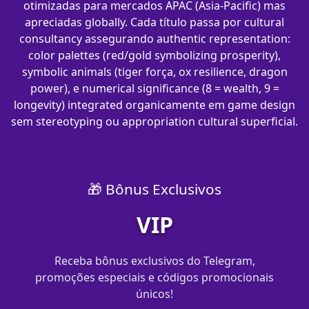
otimizadas para mercados APAC (Asia-Pacific) mas
apreciadas globally. Cada título passa por cultural
consultancy assegurando authentic representation:
color palettes (red/gold symbolizing prosperity),
symbolic animals (tiger força, ox resilience, dragon
power), e numerical significance (8 = wealth, 9 =
longevity) integrated organicamente em game design
sem stereotyping ou appropriation cultural superficial.
🎁 Bônus Exclusivos
VIP
Receba bônus exclusivos do Telegram,
promoções especiais e códigos promocionais
únicos!