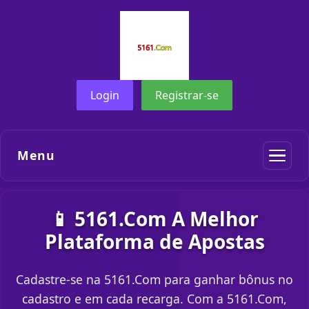
Login
Registrar-se
Menu
📱 5161.Com A Melhor
Plataforma de Apostas
Cadastre-se na 5161.Com para ganhar bônus no
cadastro e em cada recarga. Com a 5161.Com,