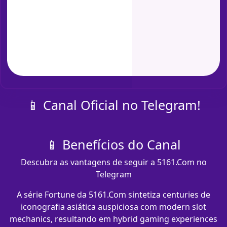
📱 Canal Oficial no Telegram!
📱 Benefícios do Canal
Descubra as vantagens de seguir a 5161.Com no
Telegram
A série Fortune da 5161.Com sintetiza centuries de
iconografia asiática auspiciosa com modern slot
mechanics, resultando em hybrid gaming experiences