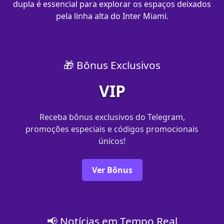
dupla é essencial para explorar os espaços deixados
pela linha alta do Inter Miami.
🎁 Bônus Exclusivos
VIP
Receba bônus exclusivos do Telegram,
promoções especiais e códigos promocionais
únicos!
Ver Bônus
📢 Notícias em Tempo Real