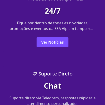
24/7
Fique por dentro de todas as novidades,
promoções e eventos da 53A Vip em tempo real!
Ver Notícias
💬 Suporte Direto
Chat
Suporte direto via Telegram, respostas rápidas e
atendimento personalizado!