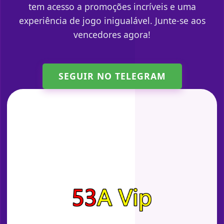
tem acesso a promoções incríveis e uma
experiência de jogo inigualável. Junte-se aos
vencedores agora!
SEGUIR NO TELEGRAM