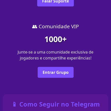
Falar Suporte
👥 Comunidade VIP
1000+
Junte-se a uma comunidade exclusiva de
jogadores e compartilhe experiências!
Entrar Grupo
📱 Como Seguir no Telegram