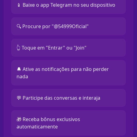
📱 Baixe o app Telegram no seu dispositivo
🔍 Procure por "@54999Oficial"
👆 Toque em "Entrar" ou "Join"
🔔 Ative as notificações para não perder
nada
💬 Participe das conversas e interaja
🎁 Receba bônus exclusivos
automaticamente