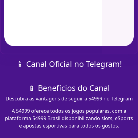
📱 Canal Oficial no Telegram!
📱 Benefícios do Canal
Descubra as vantagens de seguir a 54999 no Telegram
A 54999 oferece todos os jogos populares, com a
plataforma 54999 Brasil disponibilizando slots, eSports
e apostas esportivas para todos os gostos.