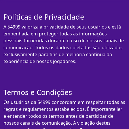
Políticas de Privacidade
A 54999 valoriza a privacidade de seus usuários e está
empenhada em proteger todas as informações
pessoais fornecidas durante o uso de nossos canais de
comunicação. Todos os dados coletados são utilizados
exclusivamente para fins de melhoria contínua da
experiência de nossos jogadores.
Termos e Condições
Os usuários da 54999 concordam em respeitar todas as
regras e regulamentos estabelecidos. É importante ler
e entender todos os termos antes de participar de
nossos canais de comunicação. A violação destes