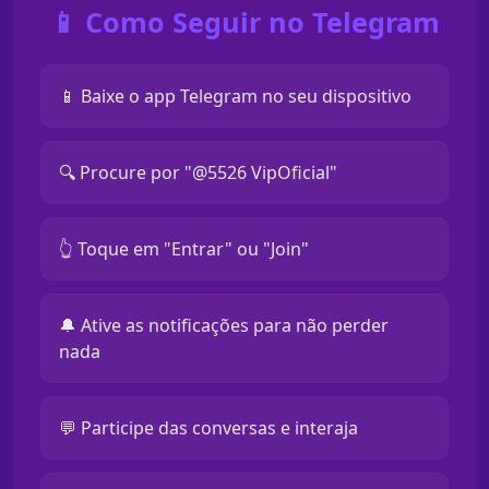
📱 Como Seguir no Telegram
📱 Baixe o app Telegram no seu dispositivo
🔍 Procure por "@5526 VipOficial"
👆 Toque em "Entrar" ou "Join"
🔔 Ative as notificações para não perder
nada
💬 Participe das conversas e interaja