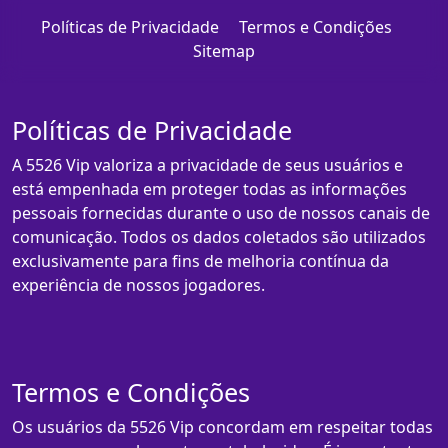
Políticas de Privacidade
Termos e Condições
Sitemap
Políticas de Privacidade
A 5526 Vip valoriza a privacidade de seus usuários e
está empenhada em proteger todas as informações
pessoais fornecidas durante o uso de nossos canais de
comunicação. Todos os dados coletados são utilizados
exclusivamente para fins de melhoria contínua da
experiência de nossos jogadores.
Termos e Condições
Os usuários da 5526 Vip concordam em respeitar todas