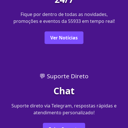
Fique por dentro de todas as novidades,
promoções e eventos da 55933 em tempo real!
Ver Notícias
💬 Suporte Direto
Chat
Suporte direto via Telegram, respostas rápidas e
atendimento personalizado!