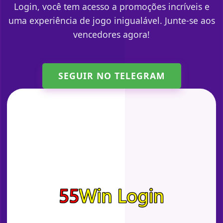
Login, você tem acesso a promoções incríveis e
uma experiência de jogo inigualável. Junte-se aos
vencedores agora!
SEGUIR NO TELEGRAM