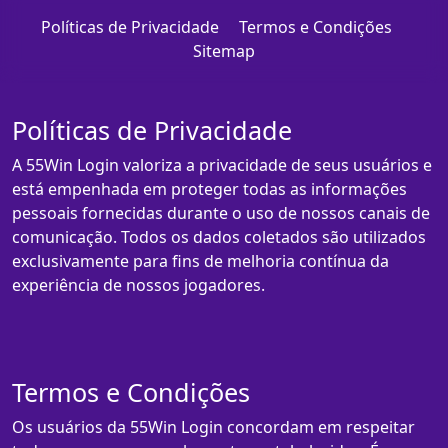
Políticas de Privacidade
Termos e Condições
Sitemap
Políticas de Privacidade
A 55Win Login valoriza a privacidade de seus usuários e
está empenhada em proteger todas as informações
pessoais fornecidas durante o uso de nossos canais de
comunicação. Todos os dados coletados são utilizados
exclusivamente para fins de melhoria contínua da
experiência de nossos jogadores.
Termos e Condições
Os usuários da 55Win Login concordam em respeitar