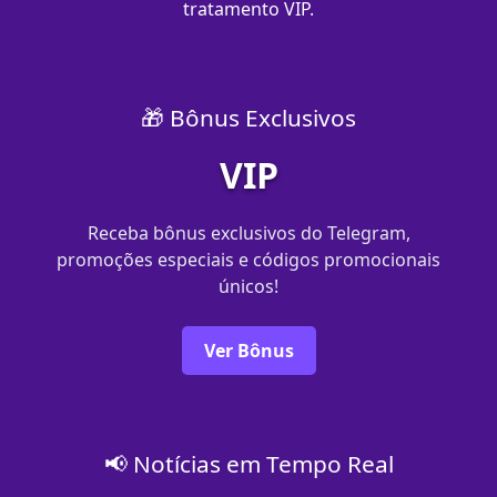
tratamento VIP.
🎁 Bônus Exclusivos
VIP
Receba bônus exclusivos do Telegram,
promoções especiais e códigos promocionais
únicos!
Ver Bônus
📢 Notícias em Tempo Real