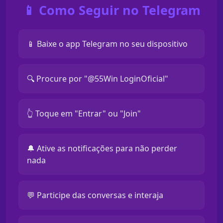
📱 Como Seguir no Telegram
📱 Baixe o app Telegram no seu dispositivo
🔍 Procure por "@55Win LoginOficial"
👆 Toque em "Entrar" ou "Join"
🔔 Ative as notificações para não perder
nada
💬 Participe das conversas e interaja