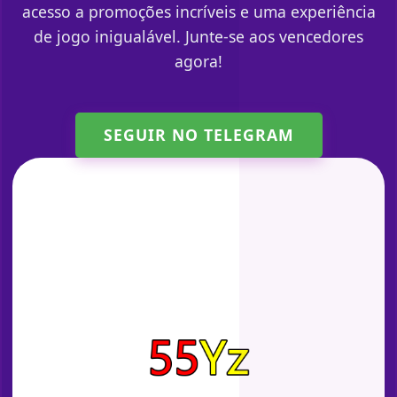
acesso a promoções incríveis e uma experiência
de jogo inigualável. Junte-se aos vencedores
agora!
SEGUIR NO TELEGRAM