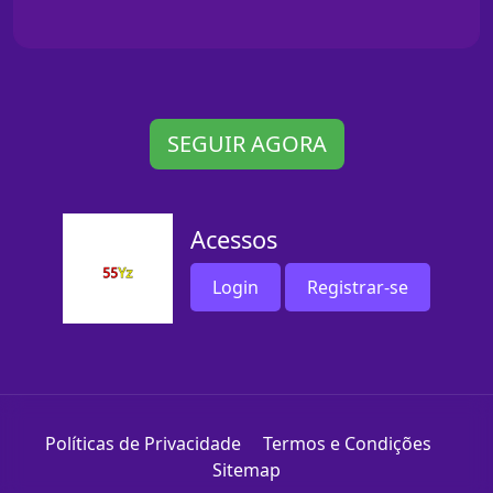
SEGUIR AGORA
Acessos
Login
Registrar-se
Políticas de Privacidade
Termos e Condições
Sitemap