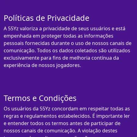
Políticas de Privacidade
A 55Yz valoriza a privacidade de seus usuários e está
empenhada em proteger todas as informações
pessoais fornecidas durante o uso de nossos canais de
comunicação. Todos os dados coletados são utilizados
exclusivamente para fins de melhoria contínua da
experiência de nossos jogadores.
Termos e Condições
Os usuários da 55Yz concordam em respeitar todas as
regras e regulamentos estabelecidos. É importante ler
e entender todos os termos antes de participar de
nossos canais de comunicação. A violação destes