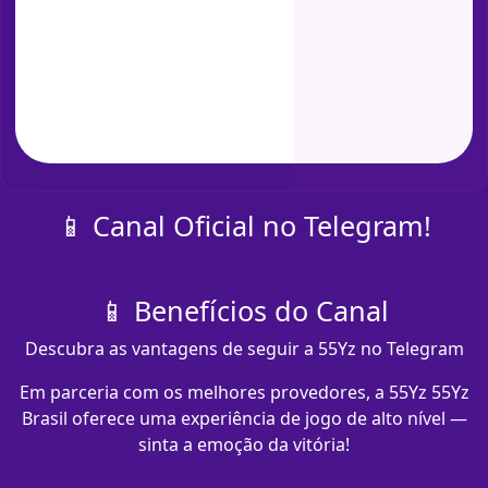
📱 Canal Oficial no Telegram!
📱 Benefícios do Canal
Descubra as vantagens de seguir a 55Yz no Telegram
Em parceria com os melhores provedores, a 55Yz 55Yz
Brasil oferece uma experiência de jogo de alto nível —
sinta a emoção da vitória!