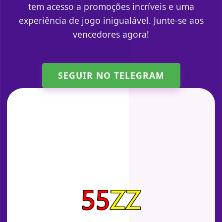
tem acesso a promoções incríveis e uma
experiência de jogo inigualável. Junte-se aos
vencedores agora!
SEGUIR NO TELEGRAM