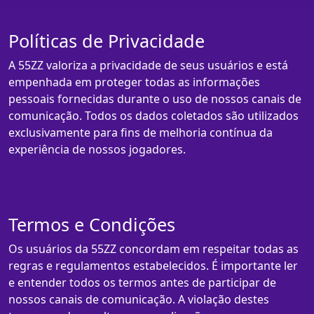
Políticas de Privacidade
A 55ZZ valoriza a privacidade de seus usuários e está
empenhada em proteger todas as informações
pessoais fornecidas durante o uso de nossos canais de
comunicação. Todos os dados coletados são utilizados
exclusivamente para fins de melhoria contínua da
experiência de nossos jogadores.
Termos e Condições
Os usuários da 55ZZ concordam em respeitar todas as
regras e regulamentos estabelecidos. É importante ler
e entender todos os termos antes de participar de
nossos canais de comunicação. A violação destes