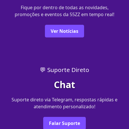
Fique por dentro de todas as novidades,
promoções e eventos da 55ZZ em tempo real!
Ver Notícias
💬 Suporte Direto
Chat
Suporte direto via Telegram, respostas rápidas e
atendimento personalizado!
Falar Suporte