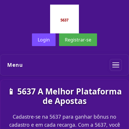
Login
Registrar-se
Menu
📱 5637 A Melhor Plataforma
de Apostas
Cadastre-se na 5637 para ganhar bônus no
cadastro e em cada recarga. Com a 5637, você