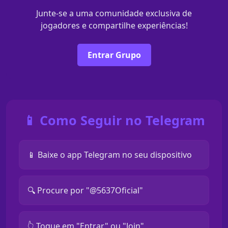
Junte-se a uma comunidade exclusiva de
jogadores e compartilhe experiências!
Entrar Grupo
📱 Como Seguir no Telegram
📱 Baixe o app Telegram no seu dispositivo
🔍 Procure por "@5637Oficial"
👆 Toque em "Entrar" ou "Join"