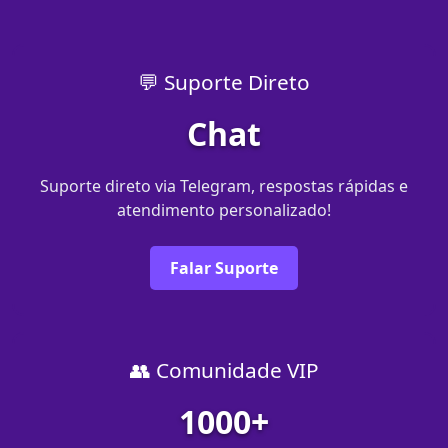
💬 Suporte Direto
Chat
Suporte direto via Telegram, respostas rápidas e
atendimento personalizado!
Falar Suporte
👥 Comunidade VIP
1000+