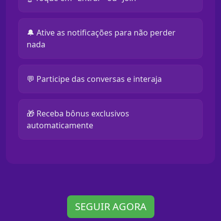
🔔 Ative as notificações para não perder
nada
💬 Participe das conversas e interaja
🎁 Receba bônus exclusivos
automaticamente
SEGUIR AGORA