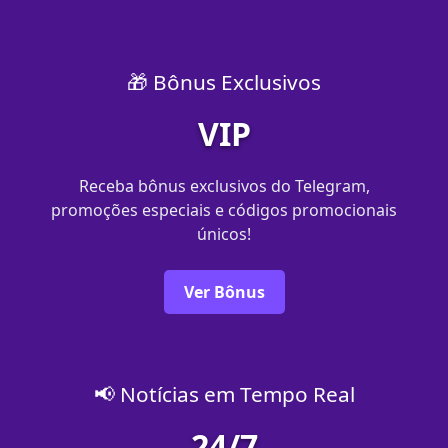
🎁 Bônus Exclusivos
VIP
Receba bônus exclusivos do Telegram,
promoções especiais e códigos promocionais
únicos!
Ver Bônus
📢 Notícias em Tempo Real
24/7