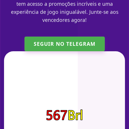
tem acesso a promoções incríveis e uma
experiência de jogo inigualável. Junte-se aos
vencedores agora!
SEGUIR NO TELEGRAM