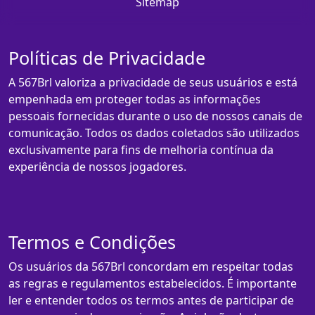
Sitemap
Políticas de Privacidade
A 567Brl valoriza a privacidade de seus usuários e está
empenhada em proteger todas as informações
pessoais fornecidas durante o uso de nossos canais de
comunicação. Todos os dados coletados são utilizados
exclusivamente para fins de melhoria contínua da
experiência de nossos jogadores.
Termos e Condições
Os usuários da 567Brl concordam em respeitar todas
as regras e regulamentos estabelecidos. É importante
ler e entender todos os termos antes de participar de