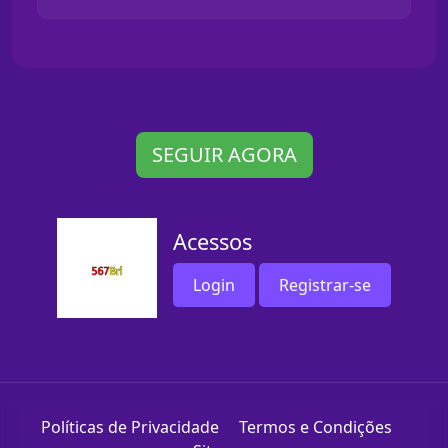
SEGUIR AGORA
Acessos
Login
Registrar-se
Políticas de Privacidade
Termos e Condições