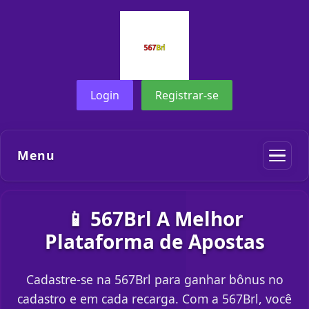
Login
Registrar-se
Menu
📱 567Brl A Melhor
Plataforma de Apostas
Cadastre-se na 567Brl para ganhar bônus no
cadastro e em cada recarga. Com a 567Brl, você