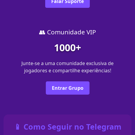
Falar Suporte
👥 Comunidade VIP
1000+
Junte-se a uma comunidade exclusiva de
jogadores e compartilhe experiências!
Entrar Grupo
📱 Como Seguir no Telegram