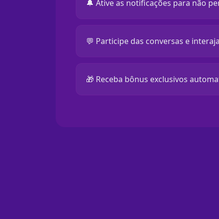
🔔 Ative as notificações para não p
💬 Participe das conversas e interaj
🎁 Receba bônus exclusivos autom