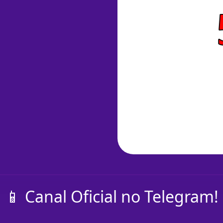
📱 Canal Oficial no Telegram!