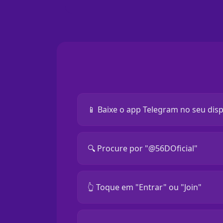
📱 Baixe o app Telegram no seu disp
🔍 Procure por "@56DOficial"
👆 Toque em "Entrar" ou "Join"