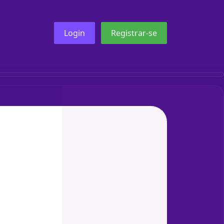
Login
Registrar-se