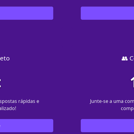
reto
👥 
t
espostas rápidas e
Junte-se a uma com
lizado!
compa
e