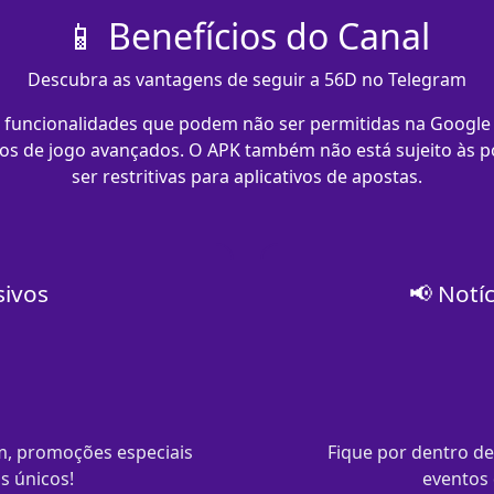
📱 Benefícios do Canal
Descubra as vantagens de seguir a 56D no Telegram
ça funcionalidades que podem não ser permitidas na Googl
sos de jogo avançados. O APK também não está sujeito às 
ser restritivas para aplicativos de apostas.
sivos
📢 Notí
m, promoções especiais
Fique por dentro d
s únicos!
eventos