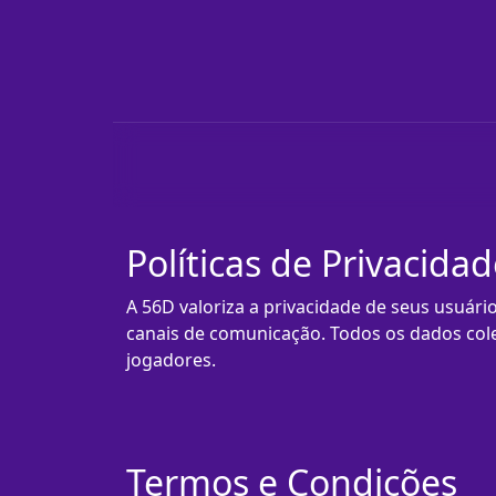
Políticas de Privacida
A 56D valoriza a privacidade de seus usuár
canais de comunicação. Todos os dados cole
jogadores.
Termos e Condições