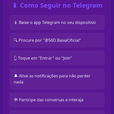
📱 Como Seguir no Telegram
📱 Baixe o app Telegram no seu dispositivo
🔍 Procure por "@56D BaixaOficial"
👆 Toque em "Entrar" ou "Join"
🔔 Ative as notificações para não perder
nada
💬 Participe das conversas e interaja