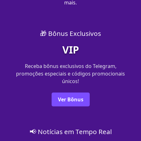
mais.
🎁 Bônus Exclusivos
VIP
Receba bônus exclusivos do Telegram,
promoções especiais e códigos promocionais
únicos!
Ver Bônus
📢 Notícias em Tempo Real