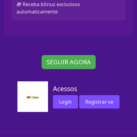
🎁 Receba bônus exclusivos
automaticamente
SEGUIR AGORA
Acessos
Login
Registrar-se