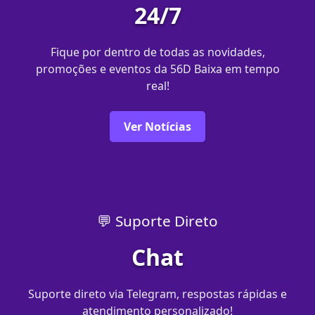
24/7
Fique por dentro de todas as novidades,
promoções e eventos da 56D Baixa em tempo
real!
Ver Notícias
💬 Suporte Direto
Chat
Suporte direto via Telegram, respostas rápidas e
atendimento personalizado!