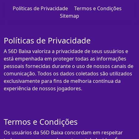
Políticas de Privacidade
Termos e Condições
Sitemap
Políticas de Privacidade
A 56D Baixa valoriza a privacidade de seus usuários e
está empenhada em proteger todas as informações
pessoais fornecidas durante o uso de nossos canais de
comunicação. Todos os dados coletados são utilizados
exclusivamente para fins de melhoria contínua da
experiência de nossos jogadores.
Termos e Condições
Os usuários da 56D Baixa concordam em respeitar