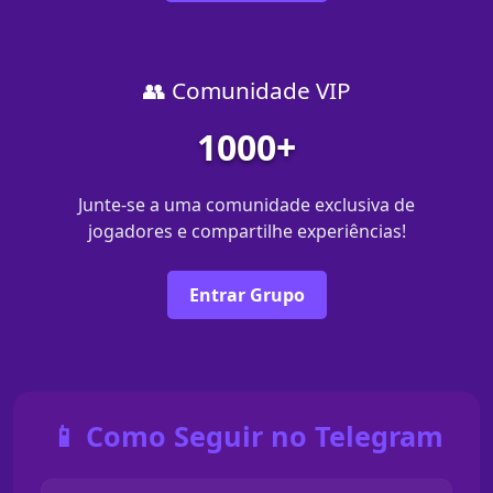
👥 Comunidade VIP
1000+
Junte-se a uma comunidade exclusiva de
jogadores e compartilhe experiências!
Entrar Grupo
📱 Como Seguir no Telegram