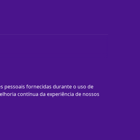
s pessoais fornecidas durante o uso de
elhoria contínua da experiência de nossos