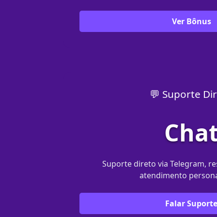
Ver Bônus
💬 Suporte Di
Cha
Suporte direto via Telegram, r
atendimento persona
Falar Suport