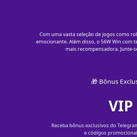
Com uma vasta seleção de jogos como rolet
emocionante. Além disso, o 56W Win com​ t
mais recompensadora. Junte-se
🎁 Bônus Exclu
VIP
Receba bônus exclusivos do Telegra
e códigos promocionai