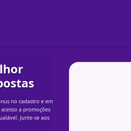
lhor
postas
ônus no cadastro e em
m acesso a promoções
ualável. Junte-se aos