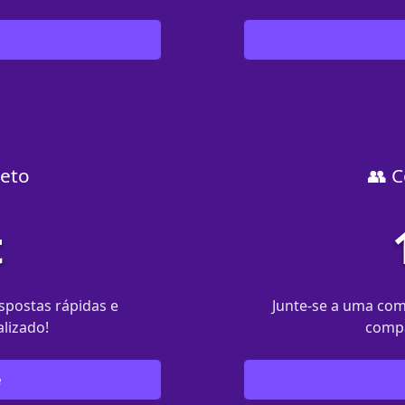
reto
👥 
t
espostas rápidas e
Junte-se a uma com
lizado!
compa
e