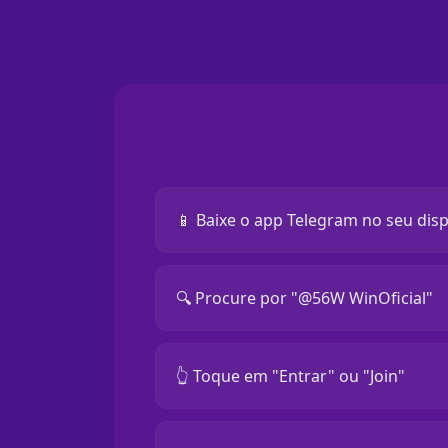
📱 Baixe o app Telegram no seu disp
🔍 Procure por "@56W WinOficial"
👆 Toque em "Entrar" ou "Join"