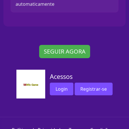
automaticamente
SEGUIR AGORA
Acessos
Login
Registrar-se