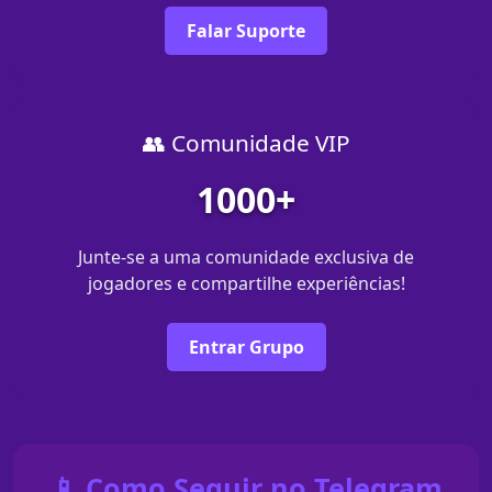
Falar Suporte
👥 Comunidade VIP
1000+
Junte-se a uma comunidade exclusiva de
jogadores e compartilhe experiências!
Entrar Grupo
📱 Como Seguir no Telegram