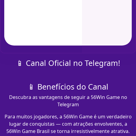
📱 Canal Oficial no Telegram!
📱 Benefícios do Canal
Descubra as vantagens de seguir a 56Win Game no
Telegram
Para muitos jogadores, a 56Win Game é um verdadeiro
lugar de conquistas — com atrações envolventes, a
56Win Game Brasil se torna irresistivelmente atrativa.