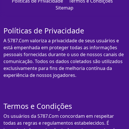
Políticas de Privacidade
Termos e Condições
Sitemap
Políticas de Privacidade
A 5787.Com valoriza a privacidade de seus usuários e
está empenhada em proteger todas as informações
pessoais fornecidas durante o uso de nossos canais de
comunicação. Todos os dados coletados são utilizados
exclusivamente para fins de melhoria contínua da
experiência de nossos jogadores.
Termos e Condições
Os usuários da 5787.Com concordam em respeitar
todas as regras e regulamentos estabelecidos. É