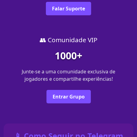
Falar Suporte
👥 Comunidade VIP
1000+
Junte-se a uma comunidade exclusiva de
jogadores e compartilhe experiências!
Entrar Grupo
📱 Como Seguir no Telegram