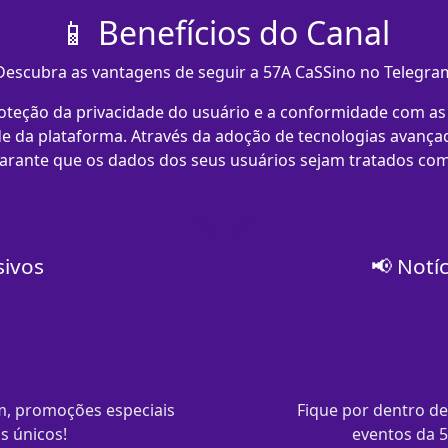
📱 Benefícios do Canal
Descubra as vantagens de seguir a 57A CaSSino no Telegra
teção da privacidade do usuário e a conformidade com as p
de da plataforma. Através da adoção de tecnologias avança
arante que os dados dos seus usuários sejam tratados com
sivos
📢 Notí
m, promoções especiais
Fique por dentro d
s únicos!
eventos da 