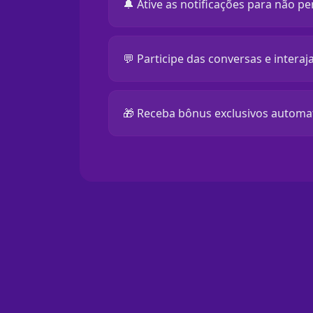
🔔 Ative as notificações para não p
💬 Participe das conversas e interaj
🎁 Receba bônus exclusivos autom