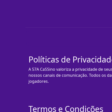
Políticas de Privacida
A 57A CaSSino valoriza a privacidade de se
nossos canais de comunicação. Todos os dad
jogadores.
Termos e Condições