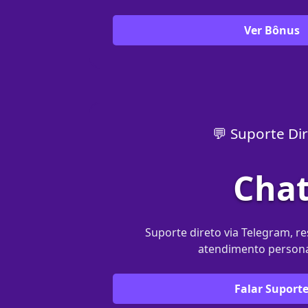
Ver Bônus
💬 Suporte Di
Cha
Suporte direto via Telegram, r
atendimento persona
Falar Suport