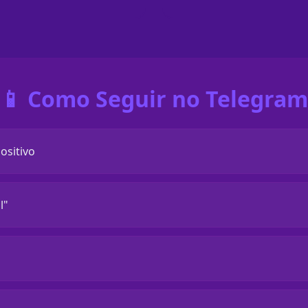
📱 Como Seguir no Telegram
ositivo
l"