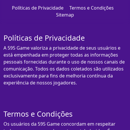
Políticas de Privacidade
Termos e Condições
Sitemap
Políticas de Privacidade
A 595 Game valoriza a privacidade de seus usuários e
está empenhada em proteger todas as informações
pessoais fornecidas durante o uso de nossos canais de
comunicação. Todos os dados coletados são utilizados
exclusivamente para fins de melhoria contínua da
experiência de nossos jogadores.
Termos e Condições
Os usuários da 595 Game concordam em respeitar