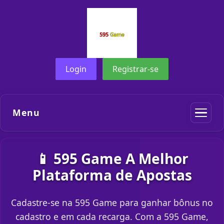
Login
Registrar-se
Menu
📱 595 Game A Melhor
Plataforma de Apostas
Cadastre-se na 595 Game para ganhar bônus no
cadastro e em cada recarga. Com a 595 Game,