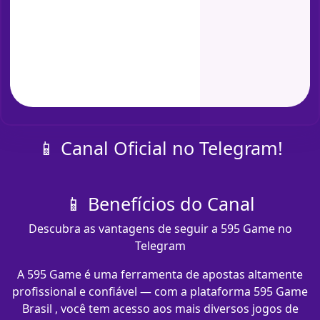
📱 Canal Oficial no Telegram!
📱 Benefícios do Canal
Descubra as vantagens de seguir a 595 Game no
Telegram
A 595 Game é uma ferramenta de apostas altamente
profissional e confiável — com a plataforma 595 Game
Brasil , você tem acesso aos mais diversos jogos de