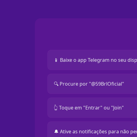
📱 Baixe o app Telegram no seu disp
🔍 Procure por "@59BrlOficial"
👆 Toque em "Entrar" ou "Join"
🔔 Ative as notificações para não p