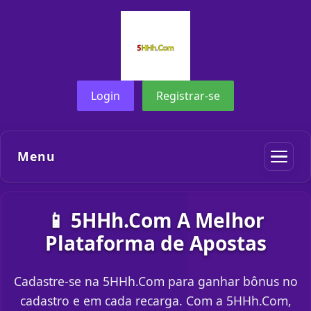
Login
Registrar-se
Menu
📱 5HHh.Com A Melhor
Plataforma de Apostas
Cadastre-se na 5HHh.Com para ganhar bônus no
cadastro e em cada recarga. Com a 5HHh.Com,