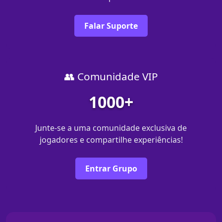
Falar Suporte
👥 Comunidade VIP
1000+
Junte-se a uma comunidade exclusiva de
jogadores e compartilhe experiências!
Entrar Grupo