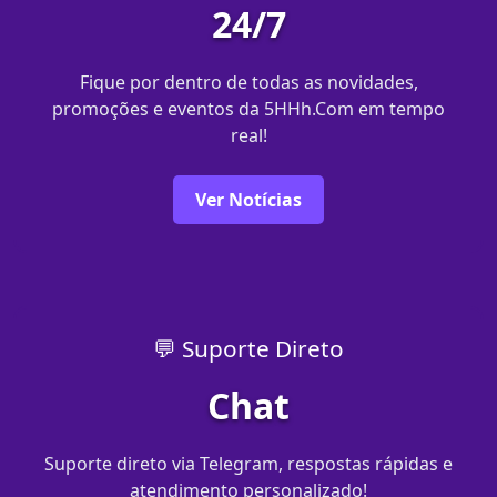
24/7
Fique por dentro de todas as novidades,
promoções e eventos da 5HHh.Com em tempo
real!
Ver Notícias
💬 Suporte Direto
Chat
Suporte direto via Telegram, respostas rápidas e
atendimento personalizado!