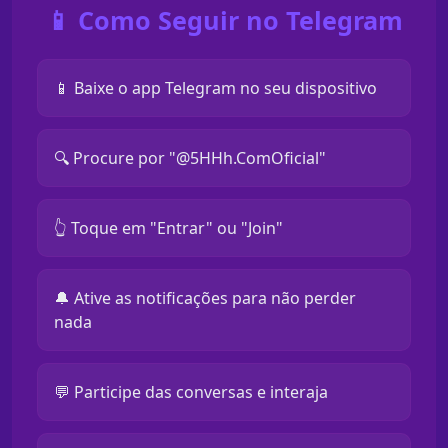
📱 Como Seguir no Telegram
📱 Baixe o app Telegram no seu dispositivo
🔍 Procure por "@5HHh.ComOficial"
👆 Toque em "Entrar" ou "Join"
🔔 Ative as notificações para não perder
nada
💬 Participe das conversas e interaja