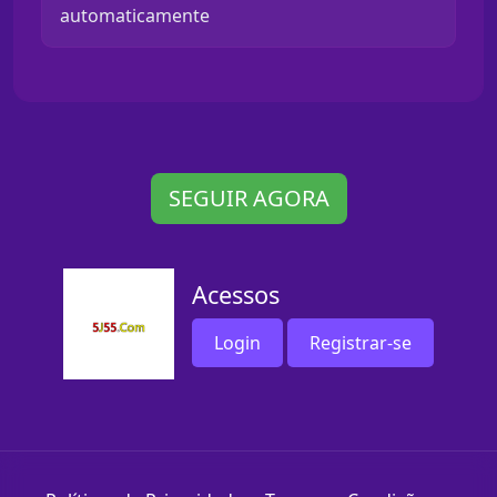
automaticamente
SEGUIR AGORA
Acessos
Login
Registrar-se