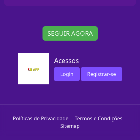
SEGUIR AGORA
Acessos
Login
Registrar-se
Políticas de Privacidade
Termos e Condições
Sitemap