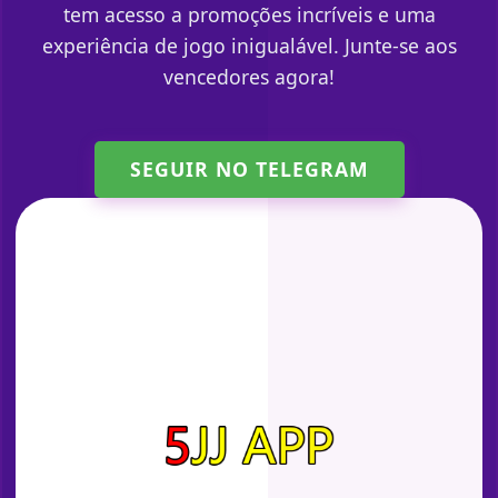
tem acesso a promoções incríveis e uma
experiência de jogo inigualável. Junte-se aos
vencedores agora!
SEGUIR NO TELEGRAM