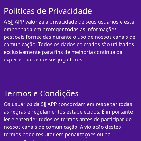
Políticas de Privacidade
A 5JJ APP valoriza a privacidade de seus usuários e está
empenhada em proteger todas as informações
pessoais fornecidas durante o uso de nossos canais de
comunicação. Todos os dados coletados são utilizados
exclusivamente para fins de melhoria contínua da
experiência de nossos jogadores.
Termos e Condições
Os usuários da 5JJ APP concordam em respeitar todas
as regras e regulamentos estabelecidos. É importante
ler e entender todos os termos antes de participar de
nossos canais de comunicação. A violação destes
termos pode resultar em penalizações ou na