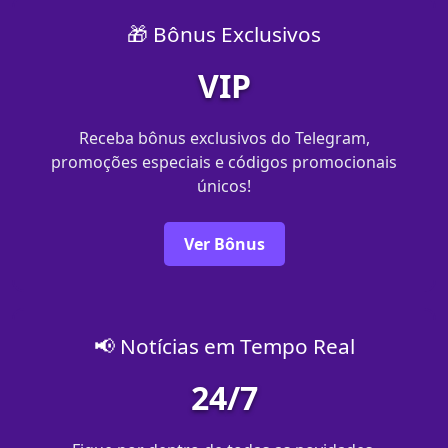
🎁 Bônus Exclusivos
VIP
Receba bônus exclusivos do Telegram,
promoções especiais e códigos promocionais
únicos!
Ver Bônus
📢 Notícias em Tempo Real
24/7