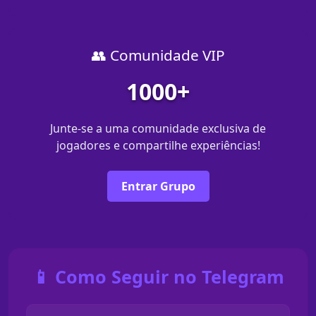
👥 Comunidade VIP
1000+
Junte-se a uma comunidade exclusiva de
jogadores e compartilhe experiências!
Entrar Grupo
📱 Como Seguir no Telegram