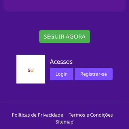
SEGUIR AGORA
Acessos
Login
Registrar-se
Políticas de Privacidade
Termos e Condições
Sitemap