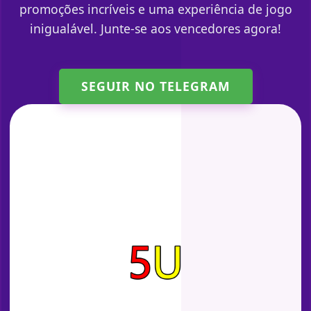
promoções incríveis e uma experiência de jogo
inigualável. Junte-se aos vencedores agora!
SEGUIR NO TELEGRAM