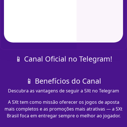
📱 Canal Oficial no Telegram!
📱 Benefícios do Canal
Descubra as vantagens de seguir a 5Xt no Telegram
A 5Xt tem como missão oferecer os jogos de aposta
mais completos e as promoções mais atrativas — a 5Xt
Brasil foca em entregar sempre o melhor ao jogador.