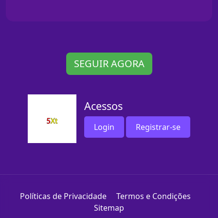
SEGUIR AGORA
Acessos
Login
Registrar-se
Políticas de Privacidade
Termos e Condições
Sitemap