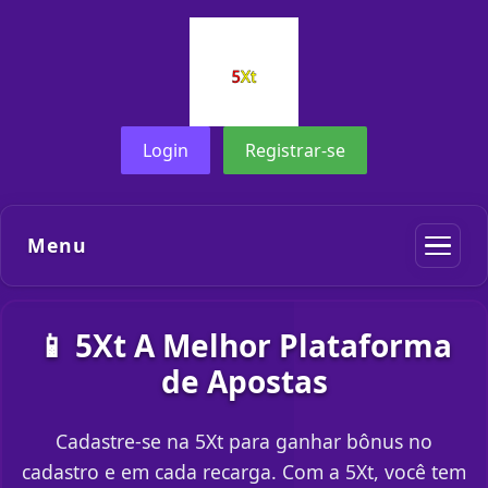
Login
Registrar-se
Menu
📱 5Xt A Melhor Plataforma
de Apostas
Cadastre-se na 5Xt para ganhar bônus no
cadastro e em cada recarga. Com a 5Xt, você tem