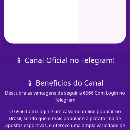
📱 Canal Oficial no Telegram!
📱 Benefícios do Canal
Descubra as vantagens de seguir a 6566 Com Login no
Telegram
O 6566 Com Login é um cassino on-line popular no
Brasil, sendo que o mais popular é a plataforma de
apostas esportivas, e oferece uma ampla variedade de