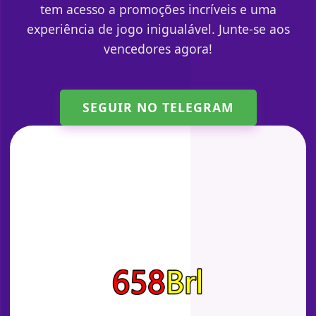
tem acesso a promoções incríveis e uma
experiência de jogo inigualável. Junte-se aos
vencedores agora!
SEGUIR NO TELEGRAM