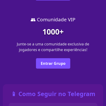
👥 Comunidade VIP
1000+
Junte-se a uma comunidade exclusiva de
jogadores e compartilhe experiências!
Entrar Grupo
📱 Como Seguir no Telegram