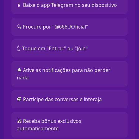
📱 Baixe o app Telegram no seu dispositivo
🔍 Procure por "@666UOficial"
👆 Toque em "Entrar" ou "Join"
🔔 Ative as notificações para não perder
nada
💬 Participe das conversas e interaja
🎁 Receba bônus exclusivos
automaticamente