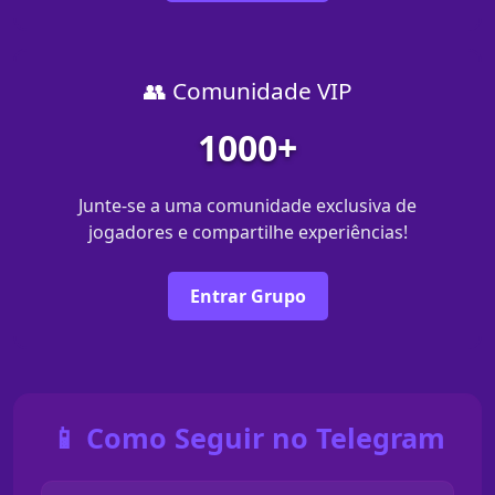
👥 Comunidade VIP
1000+
Junte-se a uma comunidade exclusiva de
jogadores e compartilhe experiências!
Entrar Grupo
📱 Como Seguir no Telegram