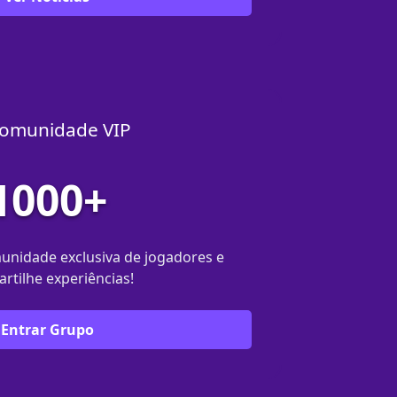
Comunidade VIP
1000+
unidade exclusiva de jogadores e
rtilhe experiências!
Entrar Grupo