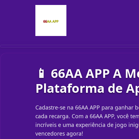
📱 66AA APP A M
Plataforma de A
Cadastre-se na 66AA APP para ganhar b
cada recarga. Com a 66AA APP, você te
incríveis e uma experiência de jogo inig
vencedores agora!