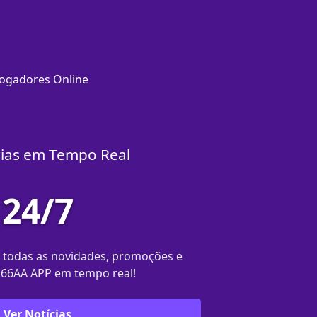
Jogadores Online
cias em Tempo Real
24/7
e todas as novidades, promoções e
 66AA APP em tempo real!
Ver Notícias