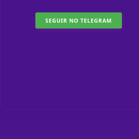
SEGUIR NO TELEGRAM