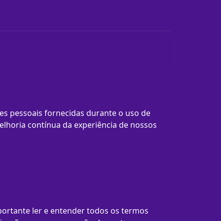
es pessoais fornecidas durante o uso de
elhoria contínua da experiência de nossos
ortante ler e entender todos os termos