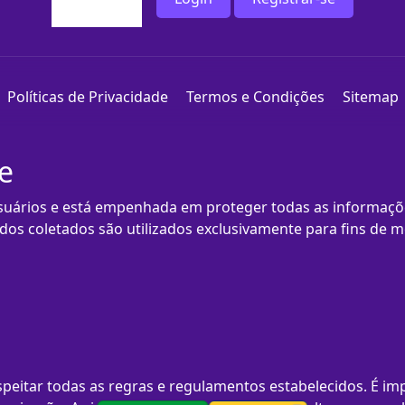
Políticas de Privacidade
Termos e Condições
Sitemap
de
usuários e está empenhada em proteger todas as informaçõ
os coletados são utilizados exclusivamente para fins de m
eitar todas as regras e regulamentos estabelecidos. É imp