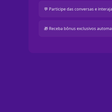
💬 Participe das conversas e interaj
🎁 Receba bônus exclusivos autom