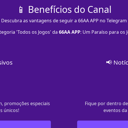
📱 Benefícios do Canal
Descubra as vantagens de seguir a 66AA APP no Telegram
tegoria 'Todos os Jogos' da
66AA APP
: Um Paraíso para os 
sivos
📢 Notí
m, promoções especiais
Fique por dentro d
s únicos!
eventos da