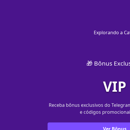
Explorando a Ca
🎁 Bônus Exclu
VIP
Receba bônus exclusivos do Telegra
e códigos promocionai
Ver Bônus