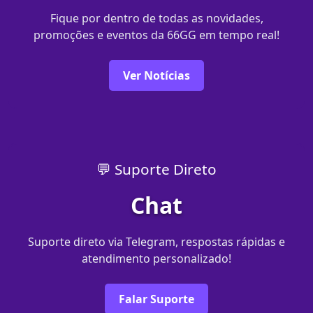
Fique por dentro de todas as novidades,
promoções e eventos da 66GG em tempo real!
Ver Notícias
💬 Suporte Direto
Chat
Suporte direto via Telegram, respostas rápidas e
atendimento personalizado!
Falar Suporte