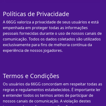
Políticas de Privacidade
A 66GG valoriza a privacidade de seus usuários e está
empenhada em proteger todas as informações
pessoais fornecidas durante o uso de nossos canais de
comunicação. Todos os dados coletados são utilizados
exclusivamente para fins de melhoria contínua da
experiência de nossos jogadores.
Termos e Condições
Os usuários da 66GG concordam em respeitar todas as
regras e regulamentos estabelecidos. É importante ler
e entender todos os termos antes de participar de
nossos canais de comunicação. A violação destes