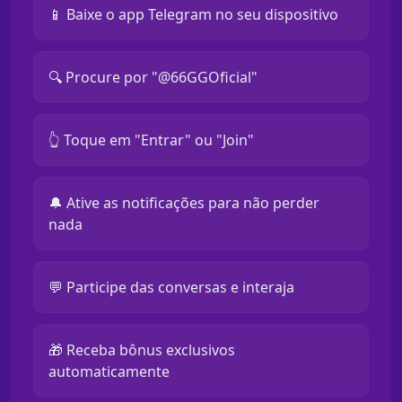
📱 Baixe o app Telegram no seu dispositivo
🔍 Procure por "@66GGOficial"
👆 Toque em "Entrar" ou "Join"
🔔 Ative as notificações para não perder
nada
💬 Participe das conversas e interaja
🎁 Receba bônus exclusivos
automaticamente