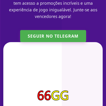
tem acesso a promoções incríveis e uma
experiência de jogo inigualável. Junte-se aos
vencedores agora!
SEGUIR NO TELEGRAM