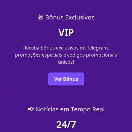
🎁 Bônus Exclusivos
VIP
Receba bônus exclusivos do Telegram,
promoções especiais e códigos promocionais
únicos!
Ver Bônus
📢 Notícias em Tempo Real
24/7