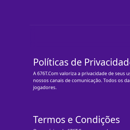
Políticas de Privacida
A 676T.Com valoriza a privacidade de seus 
nossos canais de comunicação. Todos os dad
jogadores.
Termos e Condições