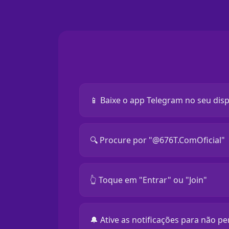
📱 Baixe o app Telegram no seu disp
🔍 Procure por "@676T.ComOficial"
👆 Toque em "Entrar" ou "Join"
🔔 Ative as notificações para não p