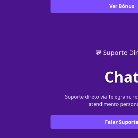
Ver Bônus
💬 Suporte Di
Cha
Suporte direto via Telegram, r
atendimento persona
Falar Suport