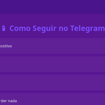
📱 Como Seguir no Telegram
ositivo
erder nada