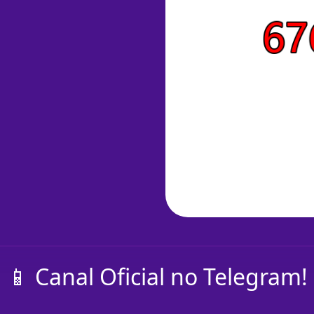
📱 Canal Oficial no Telegram!