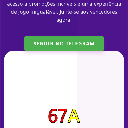
acesso a promoções incríveis e uma experiência
de jogo inigualável. Junte-se aos vencedores
agora!
SEGUIR NO TELEGRAM