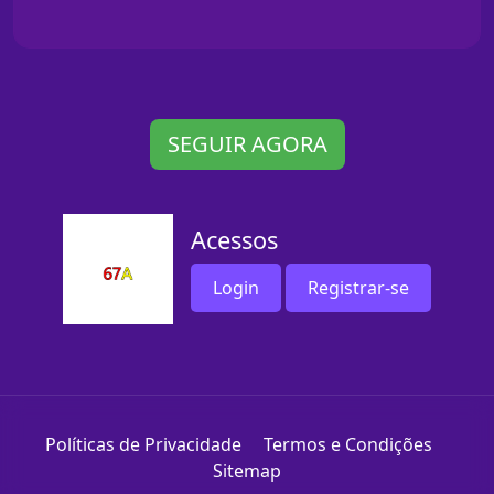
SEGUIR AGORA
Acessos
Login
Registrar-se
Políticas de Privacidade
Termos e Condições
Sitemap