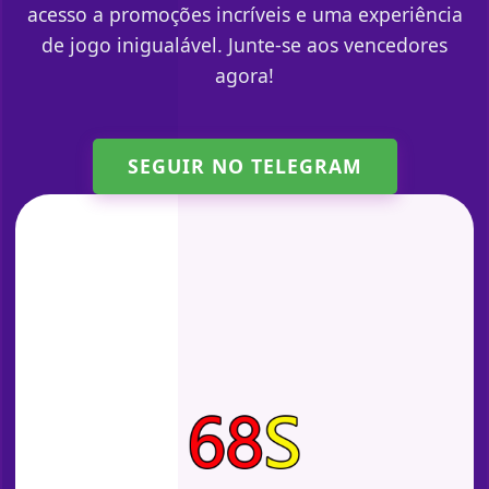
acesso a promoções incríveis e uma experiência
de jogo inigualável. Junte-se aos vencedores
agora!
SEGUIR NO TELEGRAM