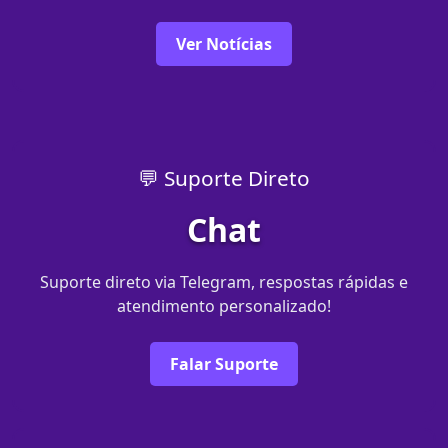
Ver Notícias
💬 Suporte Direto
Chat
Suporte direto via Telegram, respostas rápidas e
atendimento personalizado!
Falar Suporte