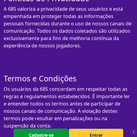
A 68S valoriza a privacidade de seus usuários e está
empenhada em proteger todas as informações
pessoais fornecidas durante o uso de nossos canais de
comunicação. Todos os dados coletados são utilizados
exclusivamente para fins de melhoria contínua da
experiência de nossos jogadores.
Termos e Condições
Os usuários da 68S concordam em respeitar todas as
regras e regulamentos estabelecidos. É importante ler
e entender todos os termos antes de participar de
nossos canais de comunicação. A violação destes
termos pode resultar em penalizações ou na
suspensão da conta.
X
Cadastre-se
Entrar