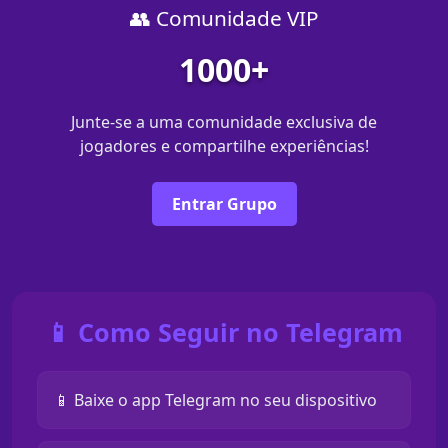
👥 Comunidade VIP
1000+
Junte-se a uma comunidade exclusiva de
jogadores e compartilhe experiências!
Entrar Grupo
📱 Como Seguir no Telegram
📱 Baixe o app Telegram no seu dispositivo