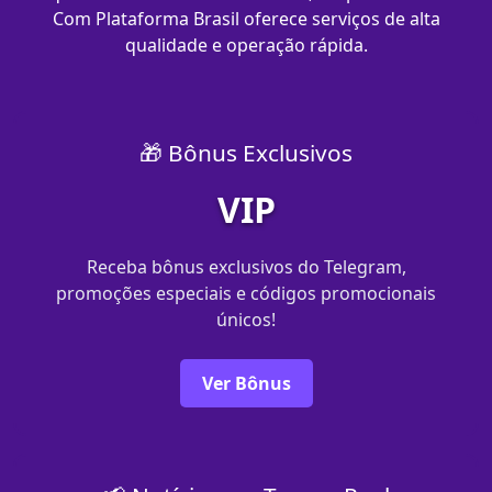
Com Plataforma Brasil oferece serviços de alta
qualidade e operação rápida.
🎁 Bônus Exclusivos
VIP
Receba bônus exclusivos do Telegram,
promoções especiais e códigos promocionais
únicos!
Ver Bônus