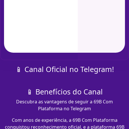
📱 Canal Oficial no Telegram!
📱 Benefícios do Canal
Descubra as vantagens de seguir a 69B Com
Plataforma no Telegram
Com anos de experiência, a 69B Com Plataforma
conquistou reconhecimento oficial, e a plataforma 69B