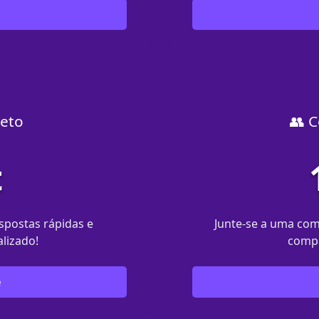
reto
👥 
t
espostas rápidas e
Junte-se a uma com
lizado!
compa
e