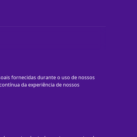
soais fornecidas durante o uso de nossos
 contínua da experiência de nossos