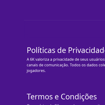
Políticas de Privacida
A 6K valoriza a privacidade de seus usuári
canais de comunicação. Todos os dados cole
jogadores.
Termos e Condições