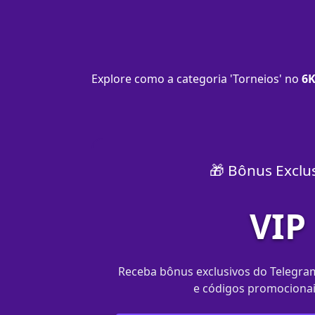
Explore como a categoria 'Torneios' no
6
🎁 Bônus Exclu
VIP
Receba bônus exclusivos do Telegra
e códigos promocionai