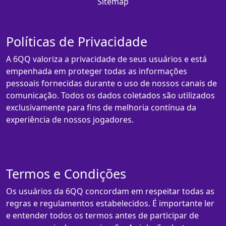
Sitemap
Políticas de Privacidade
A 6QQ valoriza a privacidade de seus usuários e está
empenhada em proteger todas as informações
pessoais fornecidas durante o uso de nossos canais de
comunicação. Todos os dados coletados são utilizados
exclusivamente para fins de melhoria contínua da
experiência de nossos jogadores.
Termos e Condições
Os usuários da 6QQ concordam em respeitar todas as
regras e regulamentos estabelecidos. É importante ler
e entender todos os termos antes de participar de