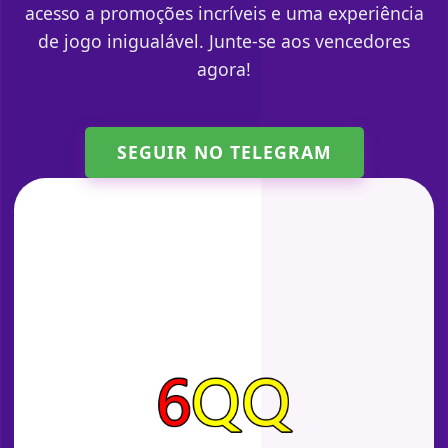
acesso a promoções incríveis e uma experiência
de jogo inigualável. Junte-se aos vencedores
agora!
SEGUIR NO TELEGRAM