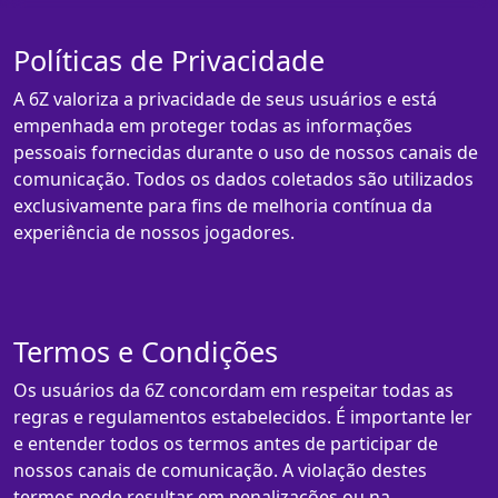
Políticas de Privacidade
A 6Z valoriza a privacidade de seus usuários e está
empenhada em proteger todas as informações
pessoais fornecidas durante o uso de nossos canais de
comunicação. Todos os dados coletados são utilizados
exclusivamente para fins de melhoria contínua da
experiência de nossos jogadores.
Termos e Condições
Os usuários da 6Z concordam em respeitar todas as
regras e regulamentos estabelecidos. É importante ler
e entender todos os termos antes de participar de
nossos canais de comunicação. A violação destes
termos pode resultar em penalizações ou na