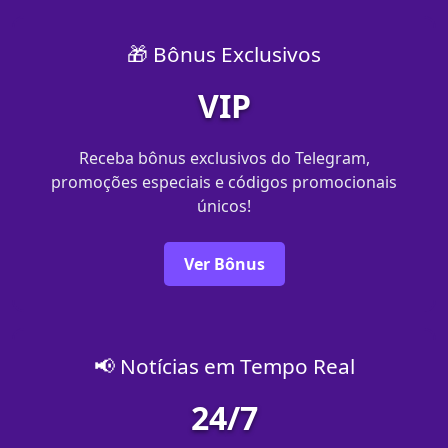
🎁 Bônus Exclusivos
VIP
Receba bônus exclusivos do Telegram,
promoções especiais e códigos promocionais
únicos!
Ver Bônus
📢 Notícias em Tempo Real
24/7