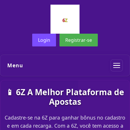
Login
Registrar-se
Menu
📱 6Z A Melhor Plataforma de
Apostas
Cadastre-se na 6Z para ganhar bônus no cadastro
e em cada recarga. Com a 6Z, você tem acesso a