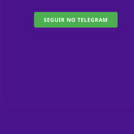
SEGUIR NO TELEGRAM