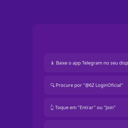
📱 Baixe o app Telegram no seu disp
🔍 Procure por "@6Z LoginOficial"
👆 Toque em "Entrar" ou "Join"