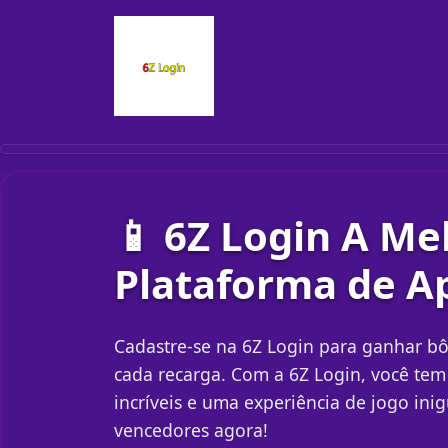
📱 6Z Login A Me
Plataforma de A
Cadastre-se na 6Z Login para ganhar b
cada recarga. Com a 6Z Login, você te
incríveis e uma experiência de jogo inig
vencedores agora!