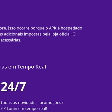
tore. Isso ocorre porque o APK é hospedado
adicionais impostas pela loja oficial. O
ecessárias.
cias em Tempo Real
24/7
e todas as novidades, promoções e
 6Z Login em tempo real!