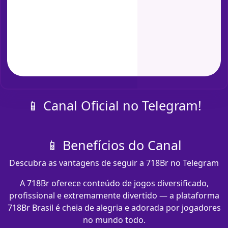
📱 Canal Oficial no Telegram!
📱 Benefícios do Canal
Descubra as vantagens de seguir a 718Br no Telegram
A 718Br oferece conteúdo de jogos diversificado,
profissional e extremamente divertido — a plataforma
718Br Brasil é cheia de alegria e adorada por jogadores
no mundo todo.