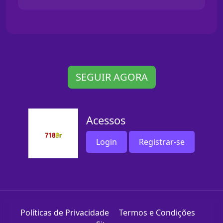
SEGUIR AGORA
Acessos
Login
Registrar-se
Políticas de Privacidade
Termos e Condições