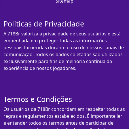
Sitemap
Políticas de Privacidade
A 718Br valoriza a privacidade de seus usuários e está
empenhada em proteger todas as informações
pessoais fornecidas durante o uso de nossos canais de
comunicação. Todos os dados coletados são utilizados
exclusivamente para fins de melhoria contínua da
experiência de nossos jogadores.
Termos e Condições
Os usuários da 718Br concordam em respeitar todas as
regras e regulamentos estabelecidos. É importante ler
e entender todos os termos antes de participar de