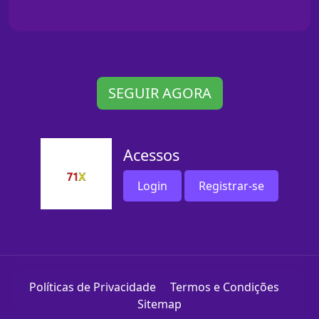
SEGUIR AGORA
Acessos
Login
Registrar-se
Políticas de Privacidade
Termos e Condições
Sitemap