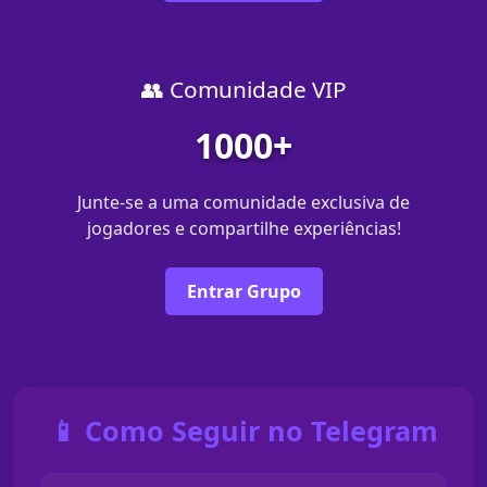
👥 Comunidade VIP
1000+
Junte-se a uma comunidade exclusiva de
jogadores e compartilhe experiências!
Entrar Grupo
📱 Como Seguir no Telegram