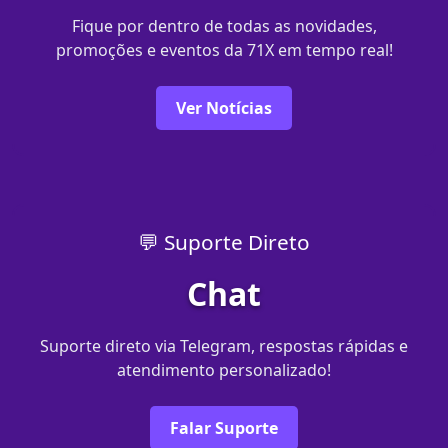
Fique por dentro de todas as novidades,
promoções e eventos da 71X em tempo real!
Ver Notícias
💬 Suporte Direto
Chat
Suporte direto via Telegram, respostas rápidas e
atendimento personalizado!
Falar Suporte