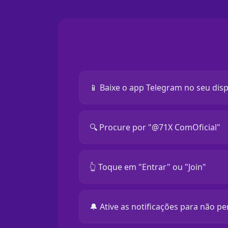
📱 Baixe o app Telegram no seu disp
🔍 Procure por "@71X ComOficial"
👆 Toque em "Entrar" ou "Join"
🔔 Ative as notificações para não p