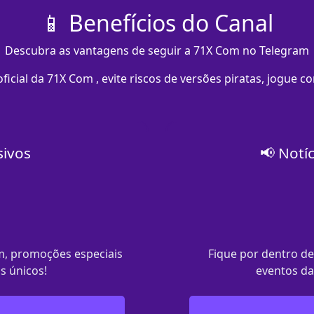
📱 Benefícios do Canal
Descubra as vantagens de seguir a 71X Com no Telegram
ficial da 71X Com , evite riscos de versões piratas, jogue c
sivos
📢 Notí
m, promoções especiais
Fique por dentro d
s únicos!
eventos da