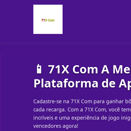
📱 71X Com A Me
Plataforma de A
Cadastre-se na 71X Com para ganhar b
cada recarga. Com a 71X Com, você te
incríveis e uma experiência de jogo inig
vencedores agora!