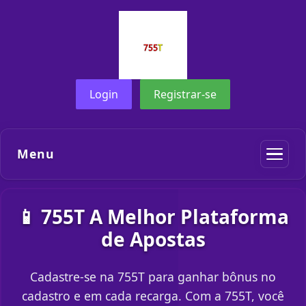
Login
Registrar-se
Menu
📱 755T A Melhor Plataforma
de Apostas
Cadastre-se na 755T para ganhar bônus no
cadastro e em cada recarga. Com a 755T, você