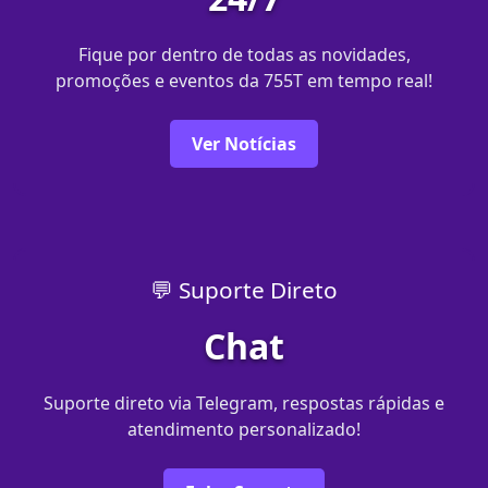
Fique por dentro de todas as novidades,
promoções e eventos da 755T em tempo real!
Ver Notícias
💬 Suporte Direto
Chat
Suporte direto via Telegram, respostas rápidas e
atendimento personalizado!