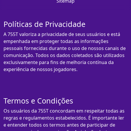
Sitemap
Políticas de Privacidade
A 755T valoriza a privacidade de seus usuários e está
empenhada em proteger todas as informações
pessoais fornecidas durante o uso de nossos canais de
comunicação. Todos os dados coletados são utilizados
exclusivamente para fins de melhoria contínua da
experiência de nossos jogadores.
Termos e Condições
Os usuários da 755T concordam em respeitar todas as
regras e regulamentos estabelecidos. É importante ler
e entender todos os termos antes de participar de