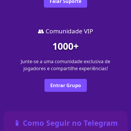
Falar Suporte
👥 Comunidade VIP
1000+
Junte-se a uma comunidade exclusiva de
jogadores e compartilhe experiências!
Entrar Grupo
📱 Como Seguir no Telegram