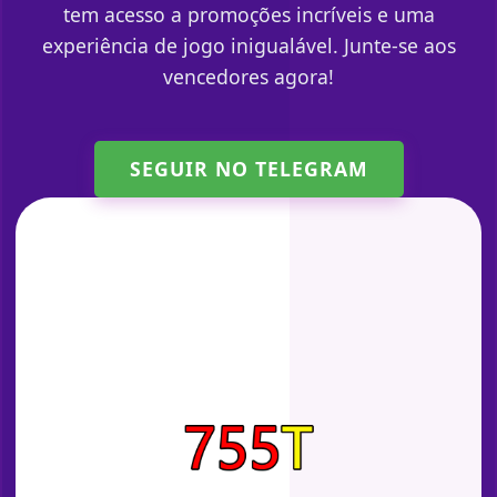
tem acesso a promoções incríveis e uma
experiência de jogo inigualável. Junte-se aos
vencedores agora!
SEGUIR NO TELEGRAM