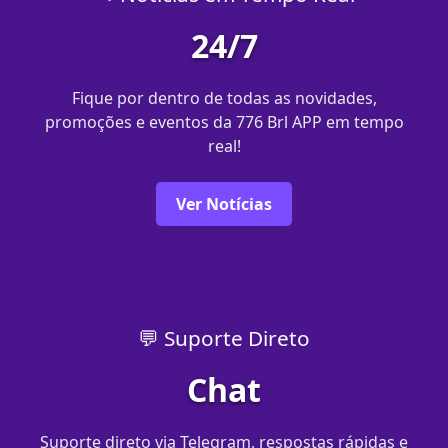
24/7
Fique por dentro de todas as novidades,
promoções e eventos da 776 Brl APP em tempo
real!
Ver Notícias
💬 Suporte Direto
Chat
Suporte direto via Telegram, respostas rápidas e