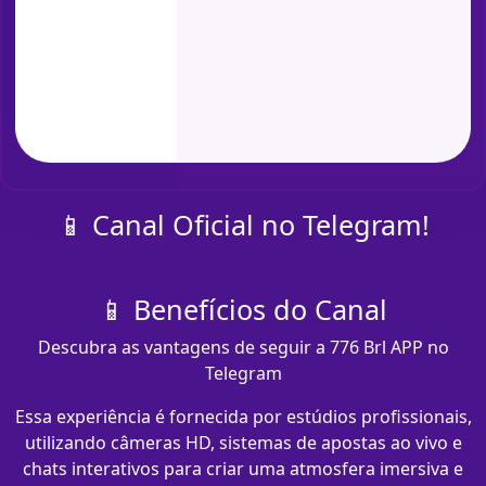
📱 Canal Oficial no Telegram!
📱 Benefícios do Canal
Descubra as vantagens de seguir a 776 Brl APP no
Telegram
Essa experiência é fornecida por estúdios profissionais,
utilizando câmeras HD, sistemas de apostas ao vivo e
chats interativos para criar uma atmosfera imersiva e