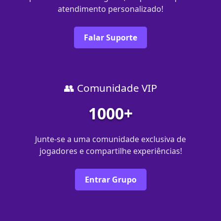
atendimento personalizado!
Falar Suporte
👥 Comunidade VIP
1000+
Junte-se a uma comunidade exclusiva de
jogadores e compartilhe experiências!
Entrar Grupo