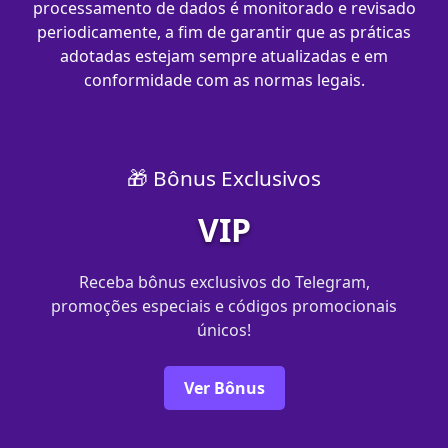
processamento de dados é monitorado e revisado
periodicamente, a fim de garantir que as práticas
adotadas estejam sempre atualizadas e em
conformidade com as normas legais.
🎁 Bônus Exclusivos
VIP
Receba bônus exclusivos do Telegram,
promoções especiais e códigos promocionais
únicos!
Ver Bônus