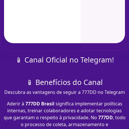
📱 Canal Oficial no Telegram!
📱 Benefícios do Canal
Descubra as vantagens de seguir a 777DD no Telegram
Aderir à
777DD Brasil
significa implementar políticas
internas, treinar colaboradores e adotar tecnologias
que garantam o respeito à privacidade. No
777DD
, todo
o processo de coleta, armazenamento e