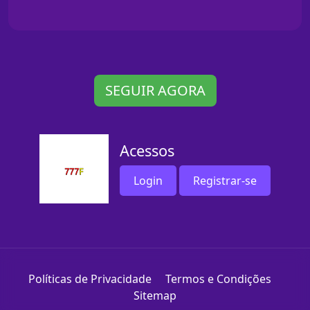
SEGUIR AGORA
Acessos
Login
Registrar-se
Políticas de Privacidade
Termos e Condições
Sitemap