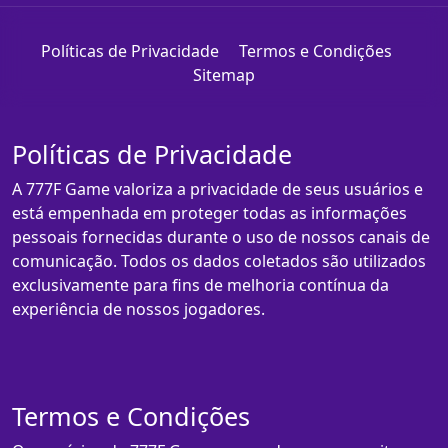
Políticas de Privacidade
Termos e Condições
Sitemap
Políticas de Privacidade
A 777F Game valoriza a privacidade de seus usuários e
está empenhada em proteger todas as informações
pessoais fornecidas durante o uso de nossos canais de
comunicação. Todos os dados coletados são utilizados
exclusivamente para fins de melhoria contínua da
experiência de nossos jogadores.
Termos e Condições