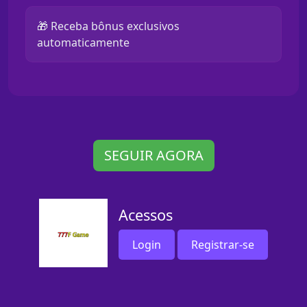
🎁 Receba bônus exclusivos
automaticamente
SEGUIR AGORA
Acessos
Login
Registrar-se