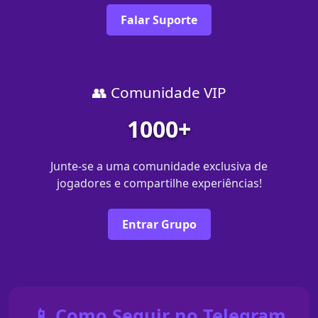
Falar Suporte
👥 Comunidade VIP
1000+
Junte-se a uma comunidade exclusiva de
jogadores e compartilhe experiências!
Entrar Grupo
📱 Como Seguir no Telegram