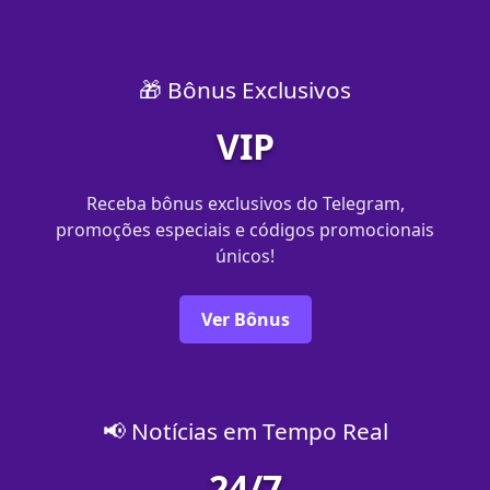
🎁 Bônus Exclusivos
VIP
Receba bônus exclusivos do Telegram,
promoções especiais e códigos promocionais
únicos!
Ver Bônus
📢 Notícias em Tempo Real
24/7