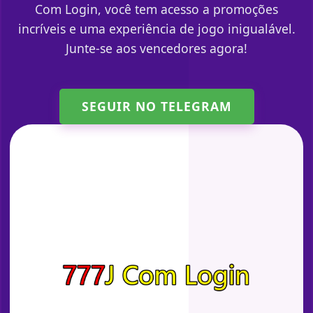
Com Login, você tem acesso a promoções
incríveis e uma experiência de jogo inigualável.
Junte-se aos vencedores agora!
SEGUIR NO TELEGRAM