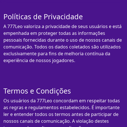
Políticas de Privacidade
A 777Leo valoriza a privacidade de seus usuários e está
empenhada em proteger todas as informações
pessoais fornecidas durante o uso de nossos canais de
comunicação. Todos os dados coletados são utilizados
exclusivamente para fins de melhoria contínua da
experiência de nossos jogadores.
Termos e Condições
Os usuários da 777Leo concordam em respeitar todas
as regras e regulamentos estabelecidos. É importante
ler e entender todos os termos antes de participar de
nossos canais de comunicação. A violação destes