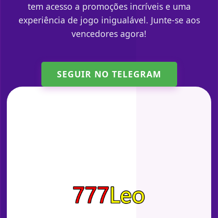
tem acesso a promoções incríveis e uma
experiência de jogo inigualável. Junte-se aos
vencedores agora!
SEGUIR NO TELEGRAM