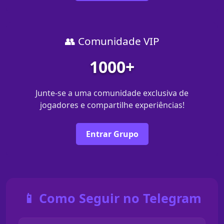
👥 Comunidade VIP
1000+
Junte-se a uma comunidade exclusiva de
jogadores e compartilhe experiências!
Entrar Grupo
📱 Como Seguir no Telegram