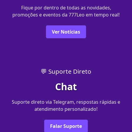
Fique por dentro de todas as novidades,
promoções e eventos da 777Leo em tempo real!
Ver Notícias
💬 Suporte Direto
Chat
Suporte direto via Telegram, respostas rápidas e
atendimento personalizado!
Falar Suporte