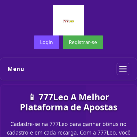
Login
Registrar-se
Menu
📱 777Leo A Melhor
Plataforma de Apostas
Cadastre-se na 777Leo para ganhar bônus no
cadastro e em cada recarga. Com a 777Leo, você