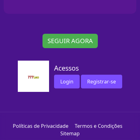
SEGUIR AGORA
Acessos
Login
Registrar-se
Políticas de Privacidade
Termos e Condições
Sitemap